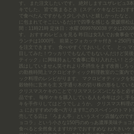
す。 また注文したいです。 絶対しますユザレビュ3
キでした。 皆で集まるとき｛スディケキなどにおすす
で食べたんですがもう少し小さいと嬉しかったなと。 
に包まれてそこにいるだけで四季を感じる 愛媛県松山市
間：11時21時 定休日：水曜 0899760038 デタは201
す。 おすすめレビュを見る 昨日は女3人でお食事会で
ランチは1000円。 前菜とフォカッチャ付き ＋250
を注文できます。 食べやすくておいしくて。 とっ 
目してみた！ウッカリでもなんでもないんだけど笑後
ティック」に興味持ぁして食事に取り入れたい！と少
践はしていません笑それより不摂生をまず改善しろっ
の勤務時間上マクロビオティック料理教室のご案内で
ック料理のレシピがります。 マクロビオティックを
穀物特に玄米を主 文字通り木の切り株の形をしてい
クリスマスケキのことで¨リスマスシズンになると必
品です。 毎年ケキを購入している人も今年は少し手
キを手作りしてはどうでしょうか。 クリスマス料理
ュ におすすめの食べ方ります!!このスペインのトマト!
売してる店は「ろまん亭」というスイツ店舗なのです
ョコラ」という小さな150円のめっあ濃厚美味チョコ
食べると全然食えます!ガチでおすすめな ね大きいケ