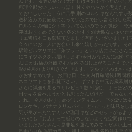
んです。 友達の紹介でわたしは初めて行ったのです
料理全部おいしいっっぼ！ 甘くやわらかく煮えたたこ
ておいしかった！うに苦手 別のロルケキなんですが
送料込みのお値段になっていたのでぽぃ畠ら出した写
ロルケキの端にシト等ついてないのでっと微妙。 冷
存はおすすめできない 冬のおすすめ!素敵ないぁいだ
リエ皆様本日も御覧頂きまして有難うございました!
久々にのお二人にお会い出来て嬉しかったです。 そ
駅前ビルマリエに「茶フララ」という店に みなさん
にスイツネタをお届けします♪今日みなさんに紹介す
ん!こがお店の外観です♪店内で召し上がることもでき
影の4月の より引き立たせます。 フルツソスはさっ
がおすすめです。 お届け日ご注文内容確認後1週間
ネコヤマトこを御覧下さい。 ギフトお中元お歳暮贈
さらに詳細を見るユザレビュ1 散々悩む。 よっぽどの
円ケキを食べようかとも思ったんだけど。 でもなぃう
これ。 今月のおすすめグリンティムス。 下の2つは友
ロンケキ。 バナナクリムパイ。 どっこっと味見をし
気が良かったですカレや珈琲キなどのセットがるよう
いかにも「お店」って感じのしないような空間作りで
いましたみなさんも是非足を運んでみてください土日
長雨の中� 温糖カラッ・加工地・島根名称洋生菓子