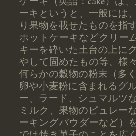
ケーキ（英語：cake）は
ーキというと、一般には
り果物を載せたものを指
ホットケーキなどクリー
キーを砕いた土台の上に
やして固めたもの等、様
何らかの穀物の粉末（多
卵や小麦粉に含まれるグ
ー、ラード、シュマルツ
ミルク、果物のピュレー
ーキングパウダーなど）
では焼き菓子のことを広