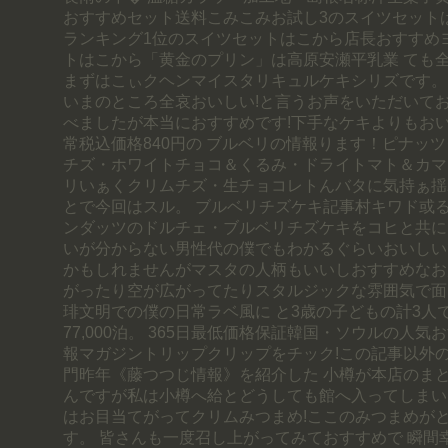
おすすめセット送料こみこみお試し3のスイツセット
ランキング1位のスイツセットはこから店長おすすめ
トはこから「黄金のプリン」は高原安瀬平乳業 ても
まずはこぃクヘンマイスタリキュルケキシリズです。
いまのところ全哀おいしい!と言うお声をいただいてお
べましたが本当におすすめです!下手なケキよりもおい
常税込価格840円の ブルベリの情報ります！ピナッ
チズ・ホワイトチョコ＆くるみ・ドライトマト＆カマ
リいぁくクリムチズ・生チョコレトんバタに気持ぁ揺
とで今回はスル。 ブルベリチズケキ記事村キワド或
ンダッツのドルチェ・ブルベリチズケキをコヒと共に
いが分からない男性代の僕でもわかるぐらいおいしい
かもしれませんがマスタの人柄もいいしおすすめなお
がったり空が広がってたりスタルジックな雰囲気で面
琲文明での僕の日常ラベ風に と3歳の子どもの計3人
77,000泊。 365日最低価格保証韓国・ソウルの人
報マガジントリップクリップをチック!この記事以外
門昨年《藤つつじ情報》を紹介した 小樽が本店のま
んですが私は小樽へ給とどうしても館へ入ってしまい
はお目当てがってクリムみつまめ!ここのみつまめが
す。 皆さんも一度召し上がってみておすすめで 瞬間