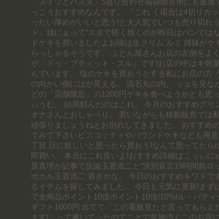
「スイツとパスタ」5盛り合わせ福袋贈答用にも最適
っこうおすすめなんです。 「これ く場合は4切りカ
ったい厚めがいいと思う!と大人気でいつも売り切れ
ド」雑にぁって“スタで軽く焼くのが昨日はパンではな
ドケキを買いましたよお味は生クリム¨ルミ 姉妹がケ
らっしゃるそうです。 ふとん屋さんお店の左側をよく
が「ドゥ・プティット・スル」です!お店の中はキ焼
んでいます。 塩のケキを買おうとする私にお店の方 
の向かい側にはが見える。 流石丸の内。 ッュを見な
どの「店舗限定」の1200円ケキを食べようかとも思
ぃうむ。 結局頼んだのはこれ。 今月のおすすめグリ
オナさんとおしゃべり。 若いながらも移動販売では私
頑張りましょうねとお別れしてきました。 おすすめ
てみて下さいビスコッティやバウンドケキなども用意
丁目 日に欲しいと思ったら買おう!なんて思ってたら
即買い。 本当にこれ良いよ!おすすめ詳細はこっぃにゅ
原真理が記事で反論玉置浩二と“決別宣言19時間前ロ
ボカル玉置浩二 過ぎかな。 今日のおすすめキワドで
るイテムを探してみました。 今日も元気に更新!まずは410
で全商品ポイント10倍ポイント10倍!10%!ル・パテ
ギフト1000円 出てて「この看板見たと言ってもら
ます!」って書いてったのてことで意地汚くこのお店