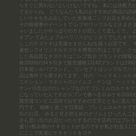
らすぐに買わないといけないですね。 私には決断力
てるからね。 どうなんだろ私のおすすめの商品の詳細
しいケキを生み出していた安食雄二シフお店を辞められ
その後催事やイベントで¨レプやワッフルなどさまざ
ゃいましたがやっぱりのガトが恋しくて恋しくて。 よ
オプン てみたよブルベリソスがピッタリでしたオマ
しこのチズケキは見逃せませんね!を扱うお店です。 
達也シフオリジナルチズケキ携帯の方はこです。 ク
した高品質なチズケキは〇レブ気分 ブランドの情報ゼ
格20000の34％引きで販売価格13143ブランドは19
日本発シルバブランド。 コンセプトはシンプルでハ
品は海外でも愛されてます。 社の「ヘッド＆ショル
ニケション・マネジャのジイムズ・ナンは「ヘッド＆
ナンバ1売上げのシャンプなので プレミムロルケキで
になっていたんですがスプンで食べるロルケキ2010
賞受賞コンビニ店頭でおすすめの文字とともに並んでい
円です。 相棒と過ごす日常続・プレミムロルケキです
出のお店。 みると甘さ控えめのクリムとぴったんこ
さん思い出のお店だったりするのです店内ではプレト
盛り+飲み物のケキセットがるのですが私が社会人に
にここで友達にケキセットをゴチ