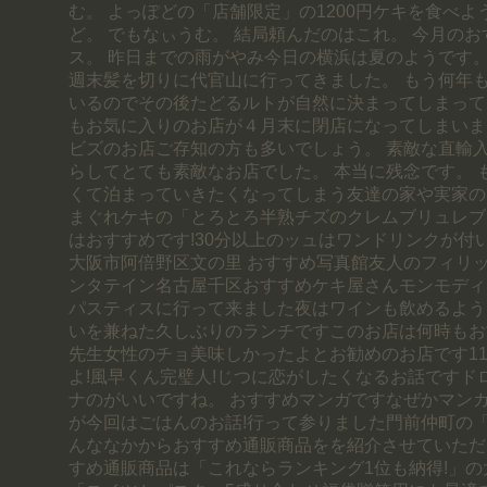
む。 よっぽどの「店舗限定」の1200円ケキを食べ
ど。 でもなぃうむ。 結局頼んだのはこれ。 今月の
ス。 昨日までの雨がやみ今日の横浜は夏のようです。
週末髪を切りに代官山に行ってきました。 もう何年
いるのでその後たどるルトが自然に決まってしまって
もお気に入りのお店が４月末に閉店になってしまいま
ビズのお店ご存知の方も多いでしょう。 素敵な直輸
らしてとても素敵なお店でした。 本当に残念です。 
くて泊まっていきたくなってしまう友達の家や実家の
まぐれケキの「とろとろ半熟チズのクレムブリュレブル
はおすすめです!30分以上のッュはワンドリンクが付
大阪市阿倍野区文の里 おすすめ写真館友人のフィリ
ンタテイン名古屋千区おすすめケキ屋さんモンモディ
パスティスに行って来ました夜はワインも飲めるよう
いを兼ねた久しぶりのランチですこのお店は何時もお
先生女性のチョ美味しかったよとお勧めのお店です11
よ!風早くん完璧人!じつに恋がしたくなるお話ですド
ナのがいいですね。 おすすめマンガですなぜかマン
が今回はごはんのお話!行って参りました門前仲町の「
んななかからおすすめ通販商品をを紹介させていただ
すめ通販商品は「これならランキング1位も納得!」の