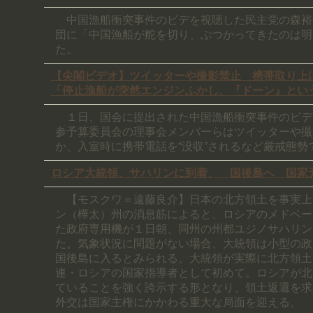
中国漁船衝突事件のビデを視聴した民主党の森裕
団に「中国漁船が舵を切り、ぶつかってきたのは明
た。
【尖閣ビデオ】ツイッターや撮影禁止 携帯取り上
「停止漁船が突然エンジンふかし、『ドーン』とい
１日、国会に提出された中国漁船衝突事件のビデ
参予算委員会の理事会メンバーらはツイッターや撮
か、入室時に携帯電話を“没収”されるなど厳戒態勢
ロシア大統領、サハリンに到着、 国後島へ 国家
【モスクワ＝遠藤良介】日本の北方領土を事実上
ン（樺太）州の消息筋によると、ロシアのメドベー
た政府専用機が１日朝、同州の州都ユジノサハリン
た。気象状況に問題がない場合、大統領は小型の政
国後島に入るとみられる。大統領が実際に北方領土
連・ロシアの国家指導者として初めて。ロシアが北
ていることを強く誇示する形となり、領土返還を求
外交は国家主権にかかわる重大な局面を迎える。