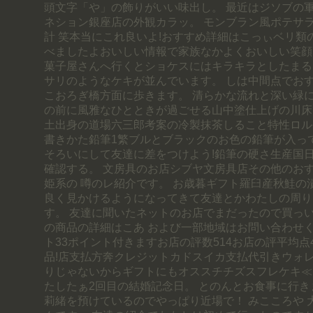
頭文字「や」の飾りがいい味出し。 最近はジソブの
ネション銀座店の外観カラッ。 モンブラン風ポテサ
計 笑本当にこれ良いよ!おすすめ詳細はこっぃベリ類
べましたよおいしい情報で家族なかよくおいしい笑顔
菓子屋さんへ行くとショケスにはキラキラとしたまる
サリのようなケキが並んでいます。 しは中間点でお
こおろぎ橋方面に歩きます。 清らかな流れと深い緑
の前に風雅なひとときが過ごせる山中塗仕上げの川床
土出身の道場六三郎考案の冷製抹茶しること特性ロル
書きかた鉛筆1繁ブルとブラックのお色の鉛筆が入っ
そろいにして友達に差をつけよう!鉛筆の硬さ生産国
確認する。 文房具のお店シブヤ文房具店その他のお
姫系の 噂のレ紹介です。 お歳暮ギフト羅臼産秋鮭の
良く見かけるようになってきて友達とかわたしの周り
す。 友達に聞いたネットのお店でまだったので買っい
の商品の詳細はこあ および一部地域はお問い合わせくだ
ト33ポイント付きますお店の評数514お店の評平均点
品!店支払方奔クレジットカドスイカ支払代引きウォ
りじゃないからギフトにもオススチチズスフレケキ≪
たしたぁ2回目の結婚記念日。 とのんとお食事に行き
莉緒を預けているのでやっぱり近場で！ みこころや 