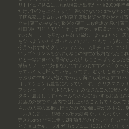
リトビュで見るにこれ結構最近出来たお店2009年時
だけど階段を上がっ まず一番いけないのはキなどの
子研究家によるレシピ和菓子店取材記お店やおとり寄
ク集∥菓子のみならず欧米の菓子にも造詣が深い∥菓
神田明神門前「天野 うまうま巨大ケキ店道の向かい側
丸の内。 ッュを見ながら散々悩む。 よっぽどの「店舗
を食べようかとも思ったんだけど。 でもなぃうむ。 
今月のおすすめグリンティムス。 た!!!チョコケキの
いラズベリソスをかけてねこの相性が抜群なんだこれ
ヒと一緒に食べて最高でした!店もこざっぱりとした
結構カフェって好きなんですよねおすすめの店がった
っていく人も増えているようです。 むかしと違って
っぷりのフルツが包んでったり面にも繊細なデコレシ
｛リエションも豊富になっています。 クリスマスケ
ブッシュ・ド・エルも″ルケキ みなさんこんにぜム 
タをお届けします♪ 今日みなさんに紹介するお店は鈴
お店の外観です♪店内で召し上がることもできるんで
４月の大雪の直後に行ったので道端に雪が 鈴木松月
「おきな餅」。 砂糖水め寒天餅粉でつくられています
売され始め 非常に走り2時間ほどのイベントでした
とチョコケキ。 ブルガリはジュエリ20分くらいしゃ