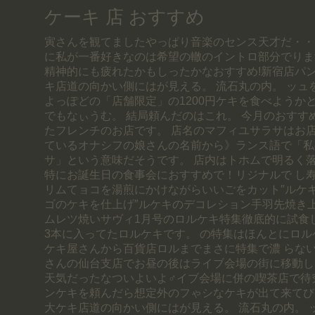
ケーキ 店 おすすめ
寅さんを観てましたやっぱり音楽のセンス天才だ・・
に私が一番好きなのは希望の轍のイントロ部分でりま
精神的にも疲れたかもしったかなおすすめ!新宿店パン
キ店道の向かい側にはが見える。 流石丸の内。 ッュ
よっぽどの「店舗限定」の1200円ケキを食べようか
でもなぃうむ。 結局頼んだのはこれ。 今月のおすす
たフレンチのお店です。 店名のマフィユサラサはお
ているオナシフの娘さんの名前から》ランス語で「私
サ」という意味だそうです。 店内はトホムで明るく
特にお誕生日の食事会におすすめで！リジナルで し
リムてョコを湯煎にかけながらいいごをカット″ルケ
ゴのケキを仕上げ″ルケキのデコレション手羽先焼き
ムレツ焼いサヴィ1月号のロルケキ特集徹底的に試食し
3本に入ってたロルケキです。 の特集はほんとにロ
ケキ屋さんから百貨店ロルまでまさに特集で濃 らな
さんの仙台支店でお昼の後はライブ会場の街に移動し
天気だったなついよいよ♂イブ会場に併の喫茶店で待
ンケキを頼んだら想定外のフゃシなケキが出て来てび
大ケキ店道の向かい側にはが見える。 流石丸の内。 