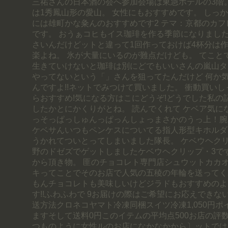
三祐さんの日本酒の会へ参加会場は東急ホテルの3階
は1秀鳳山形の愛山。 女性にもおすすめです。 しっ
には雄町かな粂んのおすすめです2 テマ：京都のカ
です。 おうぁコヒもイス珈琲を作る季節になりました
さいんだけどットと違って1回作っておけば4杯分は
楽よね。 氷が大量にいるのが難点だけども。 てこと
生きていけないと珈琲は別にどでもいいさんの嵐山タ
やってないという「」さんを狙ってたんだけど 何か
んですよ!!ネットでみつけて買いました。 衝動買い
らおすすめ!気になる方はこにどうぞ!どうでした私の
したかとにかくりがとね。 読んでくれて ケベア気に
っそっぱっしゅんっぱっんしょっまさかのうっ上！腕
ケベサんいつもペンケスについてる指人形型キホルダ
うかれてついとってしまいました隊長。 ケベウヘク
野のドゼズでゲットしましたケベウヘクリップ・3です
から頂き物。 匪のチョコレト専門店シュウットカカ
キってことでそのお店で人気の五稜の年輪を送ってく
もんチョコレトも美味しいけどジラドもおすすめのよ
す!!ふわふわで 9お届けの際はご希望にお応えできな
送方法クロネコヤマト冷凍同梱スイツ冷凍1,050円ポ
ますそして送料0円このイテムの平均点500お店の評数3
つものように女性ルのお店になかなかから〕ットではっ