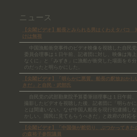
ニュース
【尖閣ビデオ】船長とみられる男はくわえタバコ 
けは無視
中国漁船衝突事件のビデオ映像を視聴した自民党
委員会理事は１日午前、記者団に対し、映像は海上
なくに」と「みずき」に漁船が衝突した場面を６分
のだったと明らかにした。
【尖閣ビデオ】「明らかに悪質。船長の釈放おかし
きだ」と自民・武部氏
自民党の武部勤衆院予算委筆頭理事は１日午前、
撮影したビデオを視聴した後、記者団に「明らかに
とは間違いない。なぜ中国人船長を現行犯逮捕しな
かしい。国民に見てもらうべきだ」と政府の対応を
【尖閣ビデオ】「中国側が舵切り、ぶつかってきた
の森裕子参院議員