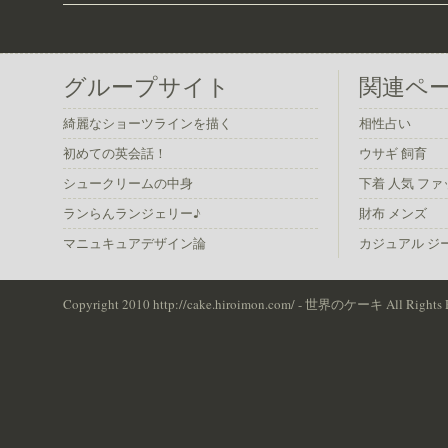
グループサイト
関連ペ
綺麗なショーツラインを描く
相性占い
初めての英会話！
ウサギ 飼育
シュークリームの中身
下着 人気 フ
ランらんランジェリー♪
財布 メンズ
マニュキュアデザイン論
カジュアル ジ
Copyright 2010 http://cake.hiroimon.com/ - 世界のケーキ All Rights 