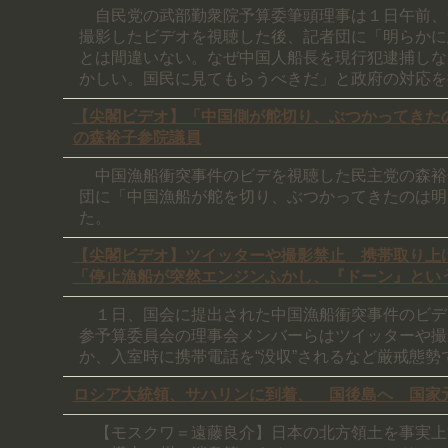
自民党の武部勤衆院予算委筆頭理事は１日午前、
撮影したビデオを視聴した後、記者団に「明らかに
とは間違いない。なぜ中国人船長を現行犯逮捕しな
かしい。国民に見てもらうべきだ」と政府の対応を
【尖閣ビデオ】「中国側が舵切り、ぶつかってきた
の森裕子参院議員
中国漁船衝突事件のビデを視聴した民主党の森裕
団に「中国漁船が舵を切り、ぶつかってきたのは明
た。
【尖閣ビデオ】ツイッターや撮影禁止 携帯取り上
「停止漁船が突然エンジンふかし、『ドーン』とい
１日、国会に提出された中国漁船衝突事件のビデ
参予算委員会の理事会メンバーらはツイッターや撮
か、入室時に携帯電話を“没収”されるなど厳戒態勢
ロシア大統領、サハリンに到着、 国後島へ 国家
【モスクワ＝遠藤良介】日本の北方領土を事実上