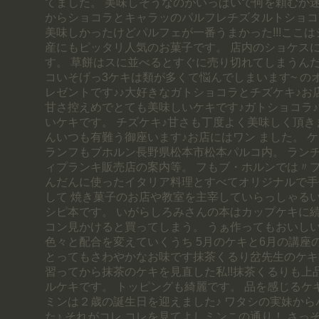
てました。 美味しそうなのがいっぱいで何を頼むか迷っ
からショコラとキャラッのパルフレチズタルトショコ
美味しかったけどパルフェが一番うまかった!!!ここは
産にもピッタリ人気のお菓子です。 店内のショケス
す。 草餅はスに並べるとすぐに売り切れてしまうんだ
コいそげっ3ケキは類が多くて悩んでしまいます~ の
レゼントです♪♪大好きなガトショコラとチズケキ♪お
甘さ控えめでとても美味しいケキです♪ガトショコラ
いケキです。 チズケキ♪甘さも丁度よく美味しく頂き
んいつも有難う御座います♪お店にはワン ました。 
ランフもブホルン長野県松本市松本パルコ内。 ランチ
ィプランキ販売店の案内等。 フもブ・ホルンでは〃
んだんに使ったイタリア料理とすべてオリジナルで手
して 焼き菓子のお店や教室を主宰していらっしゃる
シピ本です。 いがらしろみさんの本はカップケキに続
コン見かけると買ってしまう。 うぁ作ってもおいしい
色々と配合を変えていくうち 5月のケキと6月の講座
とってもさわやかなお味です抹茶くるり岔先生のケキ
習ってから抹茶のケキを見直した私!!抹茶くるりも上
ルケキです。 トッピングも綺麗です。 品を感じるケ
ミンは２歳の誕生日を迎えました♪ ワタシの実妹か
た♪ それがコレ コレを見てよしミンこの通り！ さっ