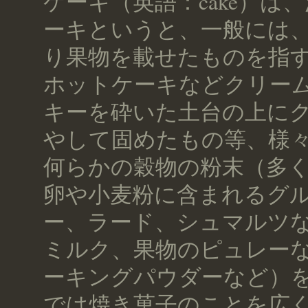
ケーキ（英語：cake）は
ーキというと、一般には
り果物を載せたものを指
ホットケーキなどクリー
キーを砕いた土台の上に
やして固めたもの等、様
何らかの穀物の粉末（多
卵や小麦粉に含まれるグ
ー、ラード、シュマルツ
ミルク、果物のピュレー
ーキングパウダーなど）
では焼き菓子のことを広