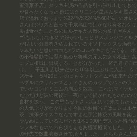
董洋菓子店」タッキ主演の作品を引っ張り出してきて
が食べたくなった 街にはクリニング屋さんやキ屋さ
店で溢れております%224%%224%%684%このオ
さんはジワズと言って千歳烏山ではかなり有名なケキ
度は食べたことるのロルケキが人気のお菓子屋さん。 
ゴ!もふもふできめの細かいしっとりスポンジにミル
が程よい分量巻き込まれているオソドックスな渦巻型
ンみたいと思いつつも≠ラのロルケキにも似てる。 ボ
の不倫騒動で話題を集めた将棋の元人気女流棋士〉葉
にプロ棋戦に出場することが分かった。 経営難で自
け。 二子玉川店以来だから10年以上ぶりに入店。 ケ
ズケキ」 5月20日 この日もネットタイムが出来たの
ベグルにクリムチズとティさんのカップでハトのラテ
でいたコンドミニムの周辺を散策。 これはマイケル
たいだけど彼の死後に一夜にして描かれたものなので
食材を扱う。 この壁もゼトさ お店はいつ来てもたく
の人気ぶりがわかります今回のお目当てはコレロルケ
茶゛抹茶ダイスキなんですよね宇治抹茶の風味を楽し
少なめにしているんだとか1本1,000円デスっと楕円
ンプルなものでわらびもぁもあ極楽極楽でした。 デ
の軒先で数曲演奏させて頂きました。 さららさん人