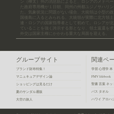
ン（樺太）州の消息筋によると、ロシアのメドベー
た政府専用機が１日朝、同州の州都ユジノサハリン
た。気象状況に問題がない場合、大統領は小型の政
国後島に入るとみられる。大統領が実際に北方領土
連・ロシアの国家指導者として初めて。ロシアが北
ていることを強く誇示する形となり、領土返還を求
外交は国家主権にかかわる重大な局面を迎える。
グループサイト
関連ペ
ブランド財布特集！
学習 心理学 本
マニュキュアデザイン論
FMV lifebook
聖書 言葉 ネッ
ショッピングは見るだけ
バス タオル
夏のサンダル通販
ハワイ アロハ
大空の旅人