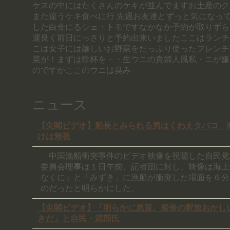
ケスの中にはたくさんのケキが並んでますお土産のク
また違うケキ食べに行 先週お友達とずっと気になっ
した白金にるシェ・トモですなかなか予約が取りずら
運良く前日にっさりと予約出来いましたここはランチ
こは女子には嬉しいお野菜をたっぷり使ったフレンチ
菜が！まずは乾杯を・・生ウニの貴婦人風私・ニが嫌
のですがここのウニは臭み
ニュース
【尖閣ビデオ】船長とみられる男はくわえタバコ 
けは無視
中国漁船衝突事件のビデオ映像を視聴した自民党
委員会理事は１日午前、記者団に対し、映像は海上
なくに」と「みずき」に漁船が衝突した場面を６分
のだったと明らかにした。
【尖閣ビデオ】「明らかに悪質。船長の釈放おかし
きだ」と自民・武部氏