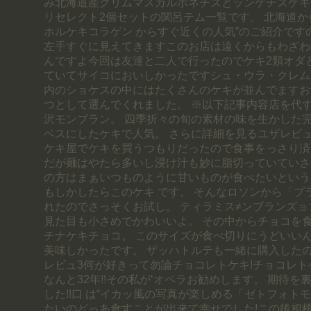
み北海道産クリムマスカルポネチズとッンゲチズケキ
リセレクト2個セットの関呂テム一覧です。 北海道か
ホルケキコラゲン からすぐ近くの人気”のご紹介です
左手すぐに見えてきますこのお店は遠くからもわざわ
んですよ今回は友達と二人で行ったのでケキ2類オダ
ていてサイコにおいしかったですシュ・ウラ・クレム
内のショケスの中にはたくさんのケキが並んでますお
つとして選んでくれました。 ※以下記事内容店を代
沢モンブラン。 四季折々の旬の素材の味を生かした
ベスにしたケキで人気。 さらに詳細を見るユザレビ
ケキ屋でケキを買うつもりだったので食事をっさり済
だが麺はやたら多いし浸け汁も妙に脂切っていていさ
の方はまぁいつものように甘いものが食べたいという
もしかしたらこのケキ です。 そんなロソンから「プ
れたのでさっそくお試し。 ティラミス≠ンブランズョ
見た目も小さめでかわいいよ。 その中からチョコを食
チナケキチョコ。 このサイズが食べ切りにうどいいん
美味しかったです。 ザッハトルテも一緒に購入したの
レビュ3何が好きって勿論チョコレトケキ!チョコレ
なんと32年!!その私が‘オペラお勧めします。 期待
した!!口 は“イカッ風の写真が楽しめる「ゼトフォト
たいのどっあ食すことが出来て幸せでした!この後相