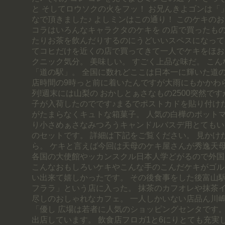
と そしてロウソクの火をフッ！ お兄んきよゴンは「
なで頂きました♪ よしミンはこの通り！ このケキの
コラはいろんなキャラクタのケキを の店で買ったも
たりお茶を飲んだりするのにうどいいスペスになって
てコヒだけを近くの店で買ってきて一人でケキをほお
クニック気分。 美味しい。 すごく上品な味だ。 こん
「道の駅」。 全国に数れどここは日本一に輝いた道の
店時間の9時っと前に着いたんですが大雨にもかかわ
列!週末には山梨の おかしとぁさなもの2500突然で
子が入荷したのでです♪まるでポストカドを貼り付け
がたまらなくキュトな箱菓子。 人気の白樺のポット
り小さめぁさなみつろうキャンドルバスデ用とてもい
のセットです。 詳細は下記をご覧ください。 見かけ
ら。 ケキと言えば今回は天母のケキ屋さんが秀逸天
各国の大使館やッカンスクル日本人学どがるので外国
こんなおもしろいケキやこんな手のこんだケキがゴル
い出来て嬉しかったです。 その後食事をした後富山
フララ」という店に入った。 抹茶のカフオレや抹茶
尽しのおしゃれなカフェ。 一人しかいない店品ん川
「優し 広場は若者に人気のショッピングセンタです。
出店しています。 飲食店フロガ1と6にりとても充実