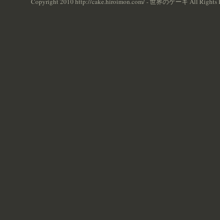
Copyright 2010 http://cake.hiroimon.com/ - 世界のケーキ All Rights 