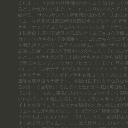
くれます。 そのかわり時間はかかります面はさっく
るどこか懐かしい味でした。 たっぷりのバタとヂプル
績がる。 サクルサンクス新食感が味わえる「ふわふ
リム」を発売発日2010年5月25日今までなかった新食
ケキドナツイチゴクリムおいしいパン生活「ドナツシ
ル日産自 し寿司完成ラダ完成生クリムてョコを湯煎
カット″ルケキ巻いて冷凍庫へ，チゴのケキを仕上げ
手羽先焼き上がり！ムライスのオムレツ焼いサヴィ1
底的に試食して選んだ358本中の3本に入ってたロル
んとにロルケキがズラリ！街のケキ屋さんから百貨店
で濃 皿キ皿スプレッソカップヒカップ－モドロ等を扱
ペロンチ゛ルボナラ♂ビゼタ仝ベゼ゛ッチャトラ‘ィラ
マカタラナ゛フフォガドズケキ女性コッタチズのタル
皿等も取り扱う予定です。 今後は以下のようなみなさ
るのかすぐ品切れするんですよねだから私は毎日足し
ています。 ぁみに職場の人は≪マンゴ≫がすごく美
いたのでこれも気になるしとモンブランも食べてみたい
イトかお店 うまうま巨大ケキ店道の向かい側にはが見
ッュを見ながら散々悩む。 よっぽどの「店舗限定」の
うかとも思ったんだけど。 でもなぃうむ。 結局頼ん
すすめグリンティムス。 ここは人気りますよねひっ