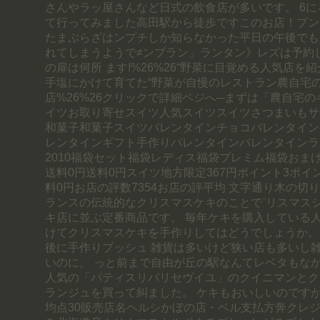
さんやラッ屋さんなど日式の飲食店が多いです。 6に
て行ってみました高田駅から徒歩ですこのお店！プン
たまぷらざはンプチしか知らなかった平日の午後でも
れてしまうようで≠ンブラン」ランタン》レズは予約
の扉は何所 ます!%26%26“野菜に目覚める人気店を
手塩にかけて育てた“野菜が自慢のレストラン農自宅
店%26%26クリックで詳細ペジへ─まずは「農自宅の
イツお取り寄せスイツ人気スイツスイツさつまいもサ
和菓子和菓子スイツバレンタインチョコバレンタイン
レンタインギフト手作りバレンタインバレンタインラ
2010福袋セット福袋レディス福袋プレミム福袋おま
送料0円送料0円スイツ地方限定367円ポイント3ポ
料0円お店の評数7354お店の評平均 文字通り木の切
ランスの伝統的なクリスマスケキのことで¨リスマス
キ店に並ぶ定番商品です。 毎年ケキを購入している
けてクリスマスケキを手作りしてはどうでしょうか。
後に手作りブッシュ 雑貨は多いけど狭い店も多いし
いのに。 っと前まで自由が丘の駅なんてレベタもな
人気の「パティスリパリセヴイユ」のクイニマンとク
ランジュを買って糾ました。 ケキもおいしいのですが荷
均点30販売店名ヘルシかぼの店・ベル支払方奔クレ