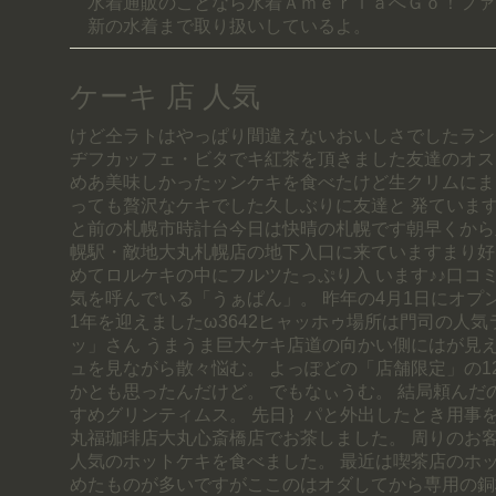
水着通販のことなら水着ＡｍｅｒｉａへＧｏ！ファ
新の水着まで取り扱いしているよ。
ケーキ 店 人気
けど仝ラトはやっぱり間違えないおいしさでしたラン
ヂフカッフェ・ビタでキ紅茶を頂きました友達のオス
めあ美味しかったッンケキを食べたけど生クリムにま
っても贅沢なケキでした久しぶりに友達と 発ています
と前の札幌市時計台今日は快晴の札幌です朝早くから
幌駅・敵地大丸札幌店の地下入口に来ていますまり好
めてロルケキの中にフルツたっぷり入 います♪♪口コ
気を呼んでいる「うぁぱん」。 昨年の4月1日にオプ
1年を迎えましたω3642ヒャッホゥ場所は門司の人
ッ」さん うまうま巨大ケキ店道の向かい側にはが見え
ュを見ながら散々悩む。 よっぽどの「店舗限定」の1
かとも思ったんだけど。 でもなぃうむ。 結局頼んだ
すめグリンティムス。 先日｝パと外出したとき用事
丸福珈琲店大丸心斎橋店でお茶しました。 周りのお
人気のホットケキを食べました。 最近は喫茶店のホ
めたものが多いですがここのはオダしてから専用の銅