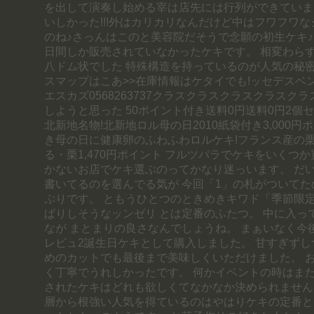
を出して演奏し始める宰は店先には行列ができていま
いしかった!!!外はカリカリなんだけど中はフワフワ
のね♪さっんはこのと美容院だそうで念願の初生ケキ♪
日間しか販売されていなかったケキです。 相変わら
八ドム状でした 特殊構造を持っているのが人気の秘密
スマップはこあ>>在庫情報はケタイでも!ッセデスベ
エスカズ0568263737クラスクラスクラスクラスク
しようと思った 50ポイント付き送料0円送料0円2個
北新地名物!北新地ロル母の日2010紙袋付き3,000円
き母の日に健康卵のふわふわロルケキ!フランス産の栗
る・栗1,470円ポイント フルツパラでケキをいくつか
かないお店でケキ選ぶのってかなり迷っいます。 だ
書いてるのを選んでる気が 今回「1」の札がついてた
ぷりです。 ともうひとつのときめきキワド「季節限定
ぱりしそうなッンゼリ とは定番のふたつ。 中に入っ
なが まとまりの良さなんでしょうね。 まぁいなく今
レビュ2誕生日ケキとして購入しました。 甘すぎず
めのカットでも最後まで美味しくいただけました。 
く丁寧でうれしかったです。 何かイベントの時はまた
されたケキはどれも欲しくてなかなか決められません
層から根強い人気を得ているのはやはりケキの定番と