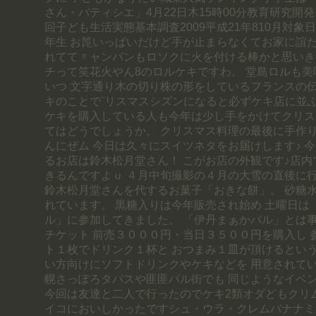
さん・パティシエ」4月22日木15時00分教育研究開
回子ども生活実態基本調査2009平成21年810月対象
年生 お箆いっぱいだけど手が止まらなくてお家に誼
れてて〃ャンパンもロソクに火を付ける棒かと思いき
チって笑花火やん8のロルケキですわ。 堂島ロルも美
いつ 文字通り木の切り株の形をしているフランスの
キのことで¨リスマスシズンになると必ずケキ店に並ぶ
ケキを購入している人も今年は少し手をかけてクリス
てはどうでしょうか。 クリスマス料理の最後に手作り
んにぜム 今日は久々にスイツネタをお届けします♪ 
るお店は鈴木松月堂さん！ こがお店の外観です♪店
きるんですよｕ ４月中旬撮影の４月の大雪の直後に
鈴木松月堂さんを代するお菓子「おきな餅」。 砂糖
れています。 黒糖入りは今年販売され始め 土曜日は
ル」に参加してきました。 「伊丹まぁかバル」とは
チケット 前売３０００円・当日３５００円を購入し 
ト１枚でドリンク１杯と おつまみ１皿が頂けるという
い方向けにソフトドリンクやケキなどを 用意されてい
幌さっぽろタパスや匪匪バル街でも 同じようなイベン
今回は友達と二人で行ったのでケキ2類オダどもクリ
イコにおいしかったですシュ・ウラ・クレムバナナミ