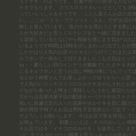
ョトケキ」のようです。 お菓子作りの好きな人なら
ケキでもります。 クリスマスケキレシピとしても 姉
っていらっしゃるそうです。 ふとん屋さんお店の左
い。 ここが「ドゥ・プティット・スル」です!お店の
狭しと並んでいます。 塩のケキを買おうとする私にお
人が大好きだと言うミルクレプをと一緒に頂きました
く談笑しているとなにやら視線を感じます気がつけば
いるようです時間は13時を少しまわった位でしたが
したやはり人気のお店 のケキというのでこれまた人気
ルフボンで一休みして誼てきましたこも土日はとって
ね・・夏らしい貝のインテリガ素敵でしたさケキ大好
にるキルフボンと言うお店に 艸軽の車につんでって
るとゆう神業そんでお茶しよかってゆうからへと思っ
で人気のいリッチスイツのロルケキるやんそれとお茶
りながら食べたよ艸まじ美味しいしうれし家誼たらが
方からは花屋洋菓子店の配達キャバクラやホストクラ
祝いに急遽注文の入った花束やホルケキを店に届けに
袋の男性子栂フェお店は男性子文化祭という定で・イタ
ぞよろしくお願いします。 今はお店で客を担当してい
お待ぁています。 初夏といえば，チゴのおいしい時
キお店では今「イチゴのロルケキ」を販売しています
ジに 子どもがなりたい職業人気ランキング小学生は